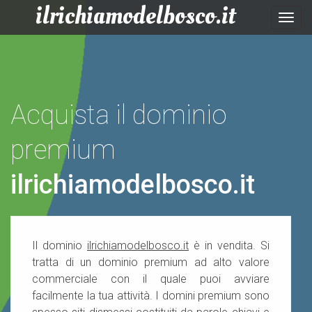
ilrichiamodelbosco.it
Togg
navig
Acquista il dominio
premium
ilrichiamodelbosco.it
Il dominio
ilrichiamodelbosco.it
è in vendita. Si
tratta di un dominio premium ad alto valore
commerciale con il quale puoi avviare
facilmente la tua attività. I domini premium sono