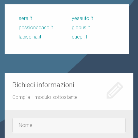
sera.it
yesauto.it
passionecasa.it
globus.it
lapiscina.it
duepi.it
Richiedi informazioni
Compila il modulo sottostante
Nome
e